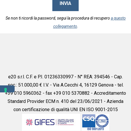
INVIA
Se non ti ricordi la password, segui la procedura di recupero
a questo
collegamento
.
e20 s.r.l. C.F. e P.I. 01236330997 - N° REA: 394546 - Cap.
soc.: 51.000,00 € I.V. - Via A.Cecchi 4, 16129 Genova - tel.
+39 010 5960362 - fax +39 010 5370882 - Accreditamento
Standard Provider ECM n. 410 del 23/06/2021 - Azienda
con certificazione di qualità UNI EN ISO 9001-2015