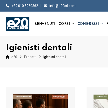
Skip
+39 010 5960362
info@e20srl.com⁣
to
content
BENVENUTI
CORSI
CONGRESSI
Igienisti dentali
e20
Prodotti
Igienisti dentali