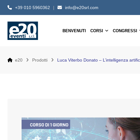
Skip
+39 010 5960362
info@e20srl.com⁣
to
content
BENVENUTI
CORSI
CONGRESSI
e20
Prodotti
Luca Viterbo Donato – L’intelligenza artifi