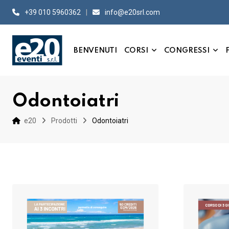
Skip
+39 010 5960362
info@e20srl.com⁣
to
content
BENVENUTI
CORSI
CONGRESSI
Odontoiatri
e20
Prodotti
Odontoiatri