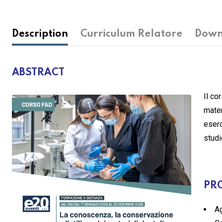
Description
Curriculum Relatore
Down
ABSTRACT
Il co
mater
eserc
studi
PR
Ag