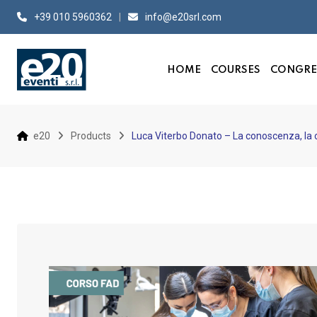
Skip
+39 010 5960362
info@e20srl.com⁣
to
content
HOME
COURSES
CONGRE
e20
Products
Luca Viterbo Donato – La conoscenza, la co