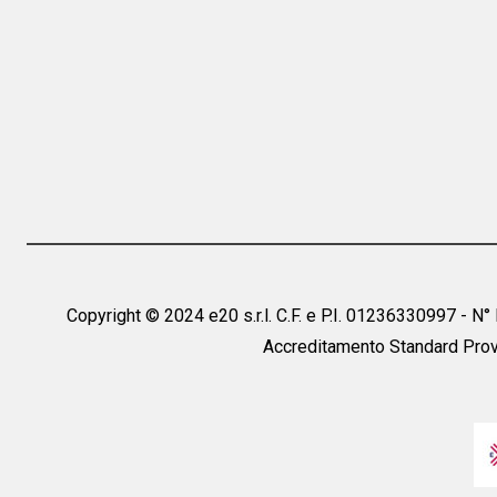
Copyright © 2024 e20 s.r.l. C.F. e P.I. 01236330997 - N
Accreditamento Standard Prov