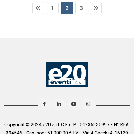
1
2
3
Copyright © 2024 e20 s.r.l. C.F. e P.I. 01236330997 - N° REA:
394546 - Cap. soc.: 51.000,00 € I.V. - Via A.Cecchi 4, 16129